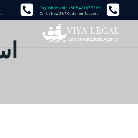
English/Arabic +90 542 107 72 69
rt
Call Us Now 24/7 Customer Support
اس