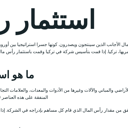
استثمار ر
أعمال الأجانب الذين سينتجون ويصدرون. كونها جسرا استراتيجيا بين أوروب
ما هو اس
أراضي والمباني والآلات وغيرها من الأدوات والمعدات، والعلامات التج
المنفقة على هذه العناصر 500 ألف دولار أو أكثر، يصبح الشخص الذي ينفقها مواطناً.