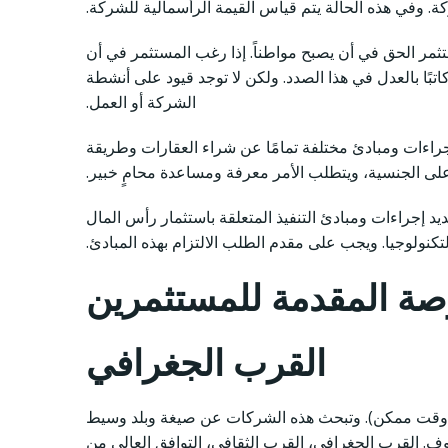
ة. وفي هذه الحالة يتم قياس القيمة الرأسمالية للشركة.
انت قيمة رأس المال الثابت 500000 دولار أو أكثر، سيكون للمستثمر الحق في أن يصبح مواطناً. إذا رغب المستثمر في أن
تبًا بالعدل في هذا الصدد. ولكن لا توجد قيود على أنشطة
الشركة أو العمل.
إجراءات ومبادئ مختلفة تمامًا عن شراء العقارات وطريقة
ى الجنسية، ويتطلب الأمر معرفة ومساعدة محامٍ خبير.
لجنسية التركية” المنشورة في الجريدة الرسمية بتاريخ 19 سبتمبر 2018 والرقم 30540، فقد تم تحديد إجراءات ومبادئ التنفيذ المتعلقة باستثمار رأس المال
تكنولوجيا. ويجب على مقدم الطلب الالتزام بهذه المبادئ.
ة المقدمة للمستثمرين
القرب الجغرافي
رب وقت ممكن). وتبحث هذه الشركات عن صيغة وبلد وسيط
ف. القرب الجغرافي، القرب الثقافي، التوافق العالي من