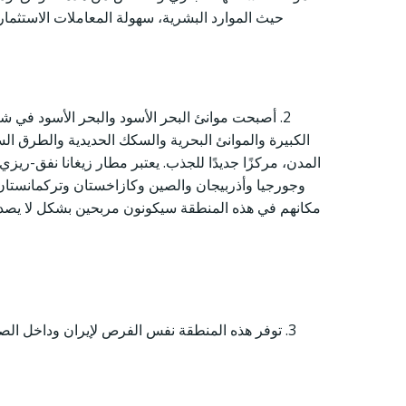
حيث الموارد البشرية، سهولة المعاملات الاستثما
2. أصبحت موانئ البحر الأسود والبحر الأسود في شرق
الكبيرة والموانئ البحرية والسكك الحديدية والطرق ا
المدن، مركزًا جديدًا للجذب. يعتبر مطار زيغانا نفق-ريزي
وجورجيا وأذربيجان والصين وكازاخستان وتركمانستان و
مكانهم في هذه المنطقة سيكونون مربحين بشكل لا يصدق
3. توفر هذه المنطقة نفس الفرص لإيران وداخل الصين. الطاقة الكهربائية، والتي تعد واحدة من أهم العناصر المرئية للإنتاج، تصل تكاليفها إلى “0” باستخدام طريقة الطاقة الشمسية.