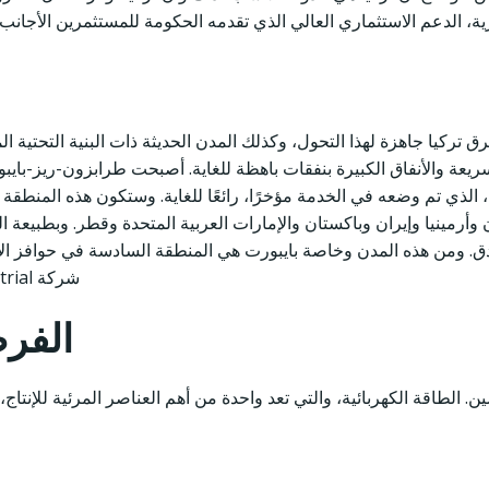
رية، الدعم الاستثماري العالي الذي تقدمه الحكومة للمستثمرين الأج
 تركيا جاهزة لهذا التحول، وكذلك المدن الحديثة ذات البنية التحتية الم
لسريعة والأنفاق الكبيرة بنفقات باهظة للغاية. أصبحت طرابزون-ريز-
، الذي تم وضعه في الخدمة مؤخرًا، رائعًا للغاية. وستكون هذه المنطقة ق
أرمينيا وإيران وباكستان والإمارات العربية المتحدة وقطر. وبطبيعة ا
. ومن هذه المدن وخاصة بايبورت هي المنطقة السادسة في حوافز الاس
شركة Bayburt Industrial أرض المصنع لمستثمريها دون أي تكلفة.
الفرص