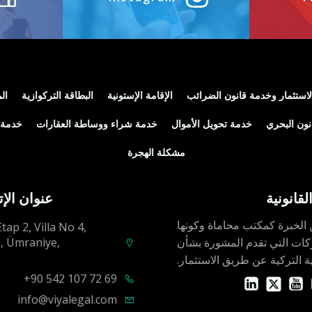
استثمار وخدمة قانون الضرائب
الإقامة الإستونية
البطاقة التركوازية
ال
نون البحري
خدمة تحويل الأموال
خدمة شراء ووساطة العقارات
خدمة 
مشكلة الهجرة
القانونية
عنوان الإ
2 عامًا من الخبرة كمكتب محاماة وكونها
Etap 2, Villa No 4,
كات التي تقدم المشورة بشأن
, Ümraniye,
ة التركية عن طريق الاستثمار.
90 542 107 72 69+
info@viyalegal.com