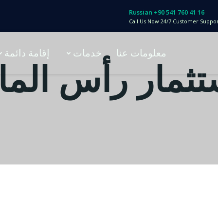
Russian +90 541 760 41 16
Call Us Now 24/7 Customer Suppo
معلومات عنا
خدمات
إقامة دائمة
تثمار رأس الما