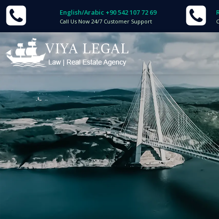
İçeriğe
English/Arabic +90 542 107 72 69
geç
Call Us Now 24/7 Customer Support
C