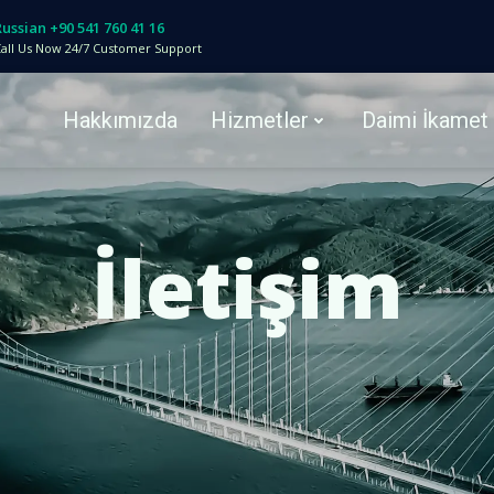
Russian +90 541 760 41 16
all Us Now 24/7 Customer Support
Hakkımızda
Hizmetler
Daimi İkamet
İletişim