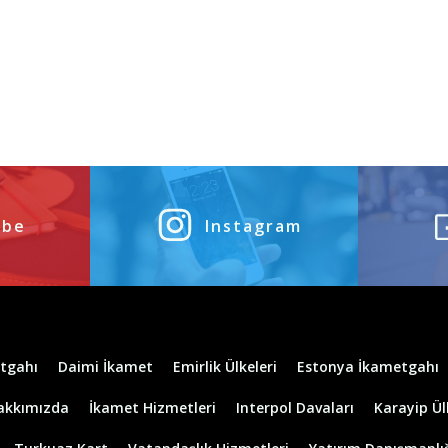
ube
Instagram
tgahı
Daimi İkamet
Emirlik Ülkeleri
Estonya İkametgahı
akkımızda
İkamet Hizmetleri
Interpol Davaları
Karayip Ül